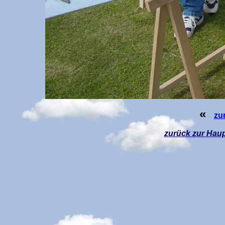
«
zu
zurück z
ur Haup