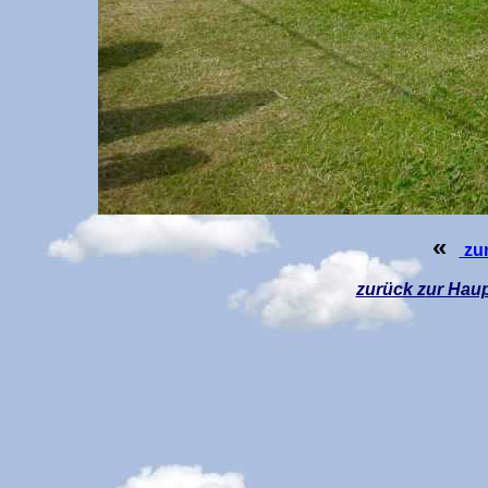
«
zu
zurück z
ur Haup