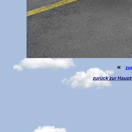
«
zu
zurück z
ur Haupt