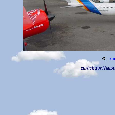
«
zu
zurück z
ur Haupt