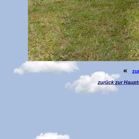
«
zu
zurück z
ur Haupt