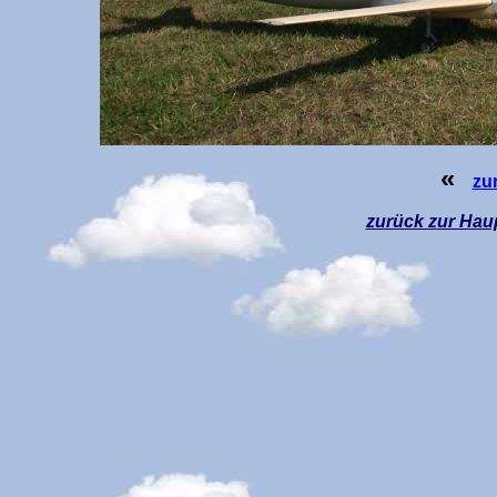
«
zu
zurück z
ur Hau